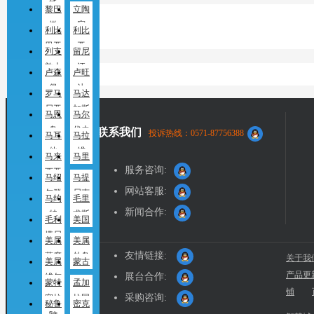
托
黎巴
立陶
嫩
宛
利比
利比
里亚
亚
列支
留尼
敦士
汪
卢森
卢旺
登
堡
达
罗马
马达
尼亚
加斯
马恩
马尔
加
岛
代夫
联系我们
投诉热线：0571-87756388
马耳
马拉
他
维
马来
马里
服务咨询:
西亚
马绍
马提
网站客服:
尔群
尼克
马约
毛里
岛
岛
新闻合作:
特
求斯
毛利
美国
塔尼
美属
美属
亚
友情链接:
萨摩
外岛
关于我
美属
蒙古
亚
产品更
展台合作:
维尔
蒙特
孟加
铺
京群
采购咨询:
塞拉
拉国
秘鲁
密克
岛
特