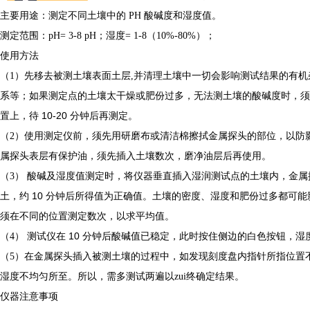
主要用途：测定不同土壤中的
PH
酸碱度和湿度值。
测定范围：pH=
3-8 pH
；湿度
= 1-8
（
10%-80%
）
；
使用方法
（1）先移去被测土壤表面土层
,
并清理土壤中一切会影响测试结果的有机
系等；如果测定点的土壤太干燥或肥份过多，无法测土壤的酸碱度时，须
10-20
置上，待
分钟后再测定。
（2）使用测定仪前，须先用研磨布或清洁棉擦拭金属探头的部位，以防
属探头表层有保护油，须先插入土壤数次，磨净油层后再使用。
（3） 酸碱及湿度值测定时，将仪器垂直插入湿润测试点的土壤内，金
10
土，约
分钟后所得值为正确值。土壤的密度、湿度和肥份过多都可能
须在不同的位置测定数次，以求平均值。
10
（4） 测试仪在
分钟后酸碱值已稳定，此时按住侧边的白色按钮，湿
（5）在金属探头插入被测土壤的过程中，如发现刻度盘内指针所指位置
湿度不均匀所至。所以，需多测试两遍以zui终确定结果。
仪器注意事项