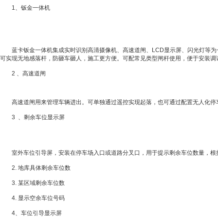
1、钣金一体机
蓝卡钣金一体机集成实时识别高清摄像机、高速道闸、LCD显示屏、闪光灯等为一体
可实现无地感落杆，防砸车砸人，施工更方便。可配常见类型闸杆使用，便于安装调试
2 、高速道闸
高速道闸用来管理车辆进出。可单独通过遥控实现起落，也可通过配置无人化停车
3 、剩余车位显示屏
室外车位引导屏，安装在停车场入口或道路分叉口，用于提示剩余车位数量，根据项
2. 地库具体剩余车位数
3. 某区域剩余车位数
4. 显示空余车位号码
4、车位引导显示屏