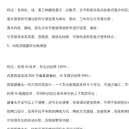
特点：支持红、绿、黄三种颜色显示，以数字、文字和箭头指示的形式显示对应方向空
显示屏类型可通过软件方便设置为单向、双向、三向车位引导显示屏；
显示内容、颜色、箭头方向可根据系统软件进行设置、修改；
引导屏具有高亮度、宽视觉、模块化结构、可靠性高和安装方便等特点；
5、AI高清视频车位检测器
特点：采用 AI 技术，车位识别率 100%；
内置双路高清 800 万像素摄像机，AI 车牌识别率 99%；
双路摄像头一对六背对背设计，一个车位检测器支持 6 个车位，可减少施工，节
利用 AI 视频技术，可同时识别立体车库中的上下两层车位；
摄像头不仅可以上下调整，还可左右调整，安装调试更加简单，可用于鱼刺型分
双网口设计，采用手拉手串联的网络方式，网络方式接线，连接简单，安装和维
可实现车位的自动分割，压线报警等功能；