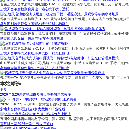
现在云境天合水质悬浮物检测仪TH-SS10就能成为污水处理厂的实用工具，它可以稳
云境天合浊度检测仪用途：稳定抗干扰，适配
现在云境天合浊度检测仪TH-SS9就能轻松化解这些难题，它本身具备出色的稳定抗
鸟类识别监测设备：智能AI精准识别，构建生
万象鸟类识别监测设备，是品牌深耕生态环境监测、生物多样性保护领域，依托长期
抛弃式温盐深仪：破浪前行的“全域透视眼
万象抛弃式温盐深仪（XCTD）正是为攻克这一行业痛点而生，它依托万象环境科技
云境天合手持式光伏组串测试仪：精准把脉电
山东天合环境科技有限公司(品牌：云境天合)倾力打造了云境天合TH-IV1手持式光伏
高精度云境天合便携农业气象站：农林田间应
云境天合TH-SN6便携农业气象站主打轻便灵活、即拿即用、免安装、适用性广，与
本站精选
更多
2026年第26周智慧城市领域大事要闻速来关注
2026年6月22日-6月28，智慧城市领域发生了大事件：完善产业发展体系、优化民生
多地出台数字经济新政算力数据AI产业提质
近期全国多地密集落地数字经济、算力基建、数据要素、人工智能融合应用相关新政
智慧城市网2026年端午节放假通知