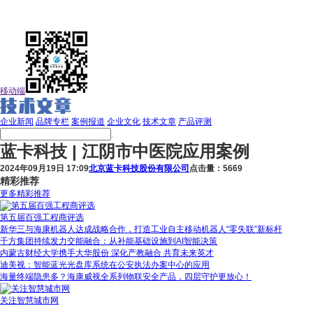
移动端
企业新闻
品牌专栏
案例报道
企业文化
技术文章
产品评测
蓝卡科技 | 江阴市中医院应用案例
2024年09月19日 17:09
北京蓝卡科技股份有限公司
点击量：5669
精彩推荐
更多精彩推荐
第五届百强工程商评选
新华三与海康机器人达成战略合作，打造工业自主移动机器人“零失联”新标杆
千方集团持续发力交能融合：从补能基础设施到AI智能决策
内蒙古财经大学携手大华股份 深化产教融合 共育未来英才
迪美视：智能蓝光光盘库系统在公安执法办案中心的应用
海量终端隐患多？海康威视全系列物联安全产品，四层守护更放心！
关注智慧城市网