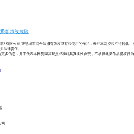
乘客越线危险
通网络有限公司-智慧城市网合法拥有版权或有权使用的作品，未经本网授权不得转载
其相关法律责任。
的在于传递更多信息，并不代表本网赞同其观点或和对其真实性负责，不承担此类作品侵
员
遇
它可