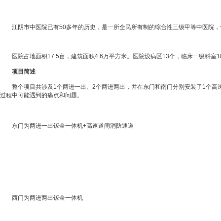
江阴市中医院已有50多年的历史，是一所全民所有制的综合性三级甲等中医院，也是
医院占地面积17.5亩，建筑面积4.6万平方米。医院设病区13个，临床一级科室
项目简述
整个项目共涉及1个两进一出、2个两进两出，并在东门和南门分别安装了1个高速
过程中可能遇到的痛点和问题。
东门为两进一出钣金一体机+高速道闸消防通道
西门为两进两出钣金一体机