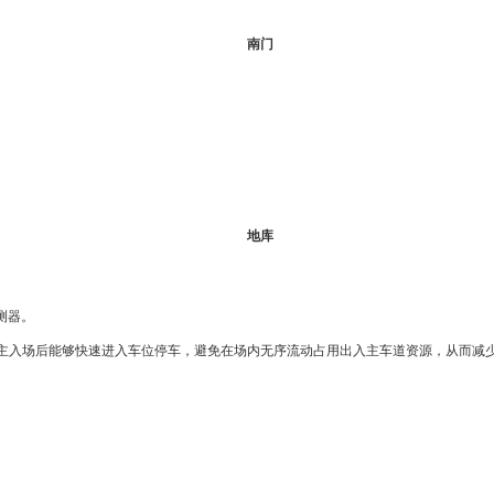
南门
地库
测器。
入场后能够快速进入车位停车，避免在场内无序流动占用出入主车道资源，从而减