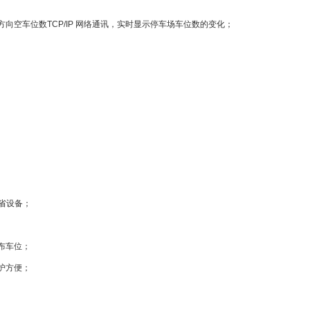
车位数TCP/IP 网络通讯，实时显示停车场车位数的变化；
省设备；
布车位；
护方便；