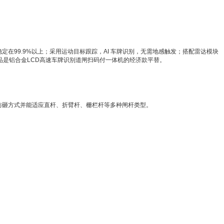
99.9%以上；采用运动目标跟踪，AI 车牌识别，无需地感触发；搭配雷达模块
品是铝合金LCD高速车牌识别道闸扫码付一体机的经济款平替。
砸方式并能适应直杆、折臂杆、栅栏杆等多种闸杆类型。