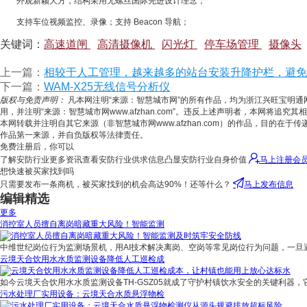
外观新颖大方，结构采用无螺丝国际先进设计理念；
支持车位视频监控、录像；支持 Beacon 导航；
关键词：
高速道闸
高清摄像机
闪光灯
停车场管理
摄像头
上一篇：
相较于人工管理，越来越多的站台安装升降护栏，避免
下一篇：
WAM-X25无线信号分析仪
版权与免责声明：
凡本网注明“来源：智慧城市网”的所有作品，均为浙江兴旺宝明
用，并注明“来源：智慧城市网www.afzhan.com”。违反上述声明者，本网将追究
本网转载并注明自其它来源（非智慧城市网www.afzhan.com）的作品，目
作品第一来源，并自负版权等法律责任。
免费注册后，你可以
了解安防行业更多资讯查看安防行业供求信息凸显安防行业自身价值
马上注册会
想快速被买家找到吗
只需要发布一条商机，被买家找到的机会高达90%！还等什么？
马上发布信息
编辑精选
更多
消控室人员擅自离岗暗藏重大风险！智能监测
中维世纪岗位行为监测场景机，用AI技术解决离岗、空岗等常见岗位行为问题，一旦
云境天合饮用水水质监测设备降低人工巡检成
如今云境天合饮用水水质监测设备TH-GSZ05就成了守护村镇饮水安全的关键利器，
污水处理厂实用设备：云境天合水质悬浮物检