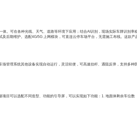
。可在各种光线、天气、道路等环境下应用；结合AI识别，现场实际车牌识别率稳定在
及后期维护。选配4G/5G 上网模块，可直连云停车场平台，无需施工布线。这款产
场管理系统其他设备实现自动运行，灵活轻便，可高速抬杆、遇阻反弹，支持多种防
目可以选配不同造型、功能的引导屏，可以实现如下功能：1. 地面体剩余车位数