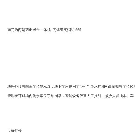
南门为两进两出钣金一体机+高速道闸消防通道
地库外设有剩余车位显示屏，地下车库使用车位引导显示屏和AI高清视频车位检
管理者可对场内剩余车位了如指掌，智能设备代替人工指引，减少人员成本。车主
设备链接