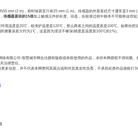
(2 in)，有时候甚至只有25 mm (1 in)。传感器的外形直径尺寸通常是3 mm (1/
是，
传感器
直径的15倍
加上敏感元件的长度。但是，在校准过程中根本不可能将这些短
环境温度是20℃，校准炉温度是120℃，那么两者之间的温度差是100℃。如果你把
到的测量误差大约为1℃，这是因为浸没不够深(精度是温度差100℃的1%)。
通网络有限公司-智慧城市网合法拥有版权或有权使用的作品，未经本网授权不得转载
其相关法律责任。
的在于传递更多信息，并不代表本网赞同其观点或和对其真实性负责，不承担此类作品侵
员
遇