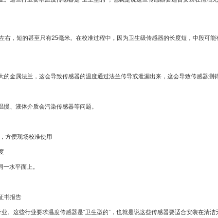
米左右，短的甚至只有25毫米。在校准过程中，因为卫生级传感器的长度短，中段可
的金属法兰，这会导致传感器的温度通过法兰传导或泄漏出来，这会导致传感器测
温慢、液体介质会污染传感器等问题。
巧，方便现场校准使用
度
同一水平面上。
证书报告
业。这些行业要求温度传感器是“卫生型的”，也就是说这些传感器要适合安装在清洁