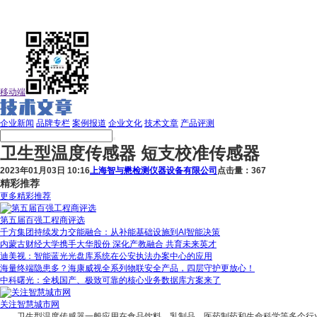
移动端
企业新闻
品牌专栏
案例报道
企业文化
技术文章
产品评测
卫生型温度传感器 短支校准传感器
2023年01月03日 10:16
上海智与懋检测仪器设备有限公司
点击量：367
精彩推荐
更多精彩推荐
第五届百强工程商评选
千方集团持续发力交能融合：从补能基础设施到AI智能决策
内蒙古财经大学携手大华股份 深化产教融合 共育未来英才
迪美视：智能蓝光光盘库系统在公安执法办案中心的应用
海量终端隐患多？海康威视全系列物联安全产品，四层守护更放心！
中科曙光：全栈国产、极致可靠的核心业务数据库方案来了
关注智慧城市网
卫生型温度传感器一般应用在食品饮料、乳制品、医药制药和生命科学等多个行业。