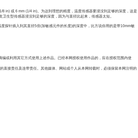
8 in) 或 6 mm (1/4 in)。为达到理想的精度，温度传感器要浸没到足够的深度，这是
支卫生型传感器浸没到足够的深度，因为与直径比起来，传感器太短。
温度探针插入到其直径5倍(加敏感元件的长度)的深度中，比方说你用的是带10mm敏
、摘编或利用其它方式使用上述作品。已经本网授权使用作品的，应在授权范围内使
权行为的直接责任及连带责任。其他媒体、网站或个人从本网转载时，必须保留本网注明的