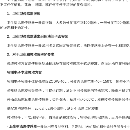
不留任何槽孔、死角、缝隙、或任何不便于清理的复杂结构。
1
、卫生型传感器很短
卫生型温度传感器一般都很短，大多数长度都不到100毫米，一般长度在50 毫
的误差和不确定性。
2
、卫生型传感器通常采用法兰卡盘安装
卫生型温度传感器一般采用卡盘式固定安装形式，所以传感器上会有一个相对较大
3
、对于卫生和校准效率的要求
传统校准方案是使用微型油槽现场在线校准或者干式炉校准。然而油槽存在升降
智测电子专业校准方案
智测电子智能干体炉低温版ZCDW-40L，可覆盖温度范围-40～150℃，体型小
多规格温度校验等温快，可提供订制，满足不同传感器的特殊需求，降低不确定
外插高精度标准温度传感器，柔性探头，精度可达0.05℃，和被校准传感器保持
搭配发泡隔热环，zuidahua减少漏热，满足个温度点的校准
校准软件，可实现数字化、自动化的校准流程，智能处理数据结果，出具合规的
·
卫生型温度传感器
一般应用在食品饮料、乳制品、医药制药和生命科学等多个行