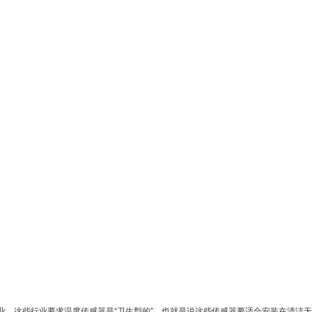
这些行业要求温度传感器是“卫生型的”，也就是说这些传感器要适合安装在清洁无菌