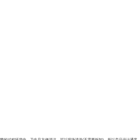
的过程环境中，卫生且方便清洁，可以现场清洗(不需要拆卸)。所以产品设计通常