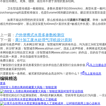
不留任何槽孔、死角、缝隙、或任何不便于清理的复杂结构。
· 卫生型温度传感器一般都很短。多数长度都不到100mm(4in)，典型长度一般约为50 mm 
zuichangyong的温度校准做法，也是Euramet准则建议的做法。建议浸没深度应该
· 如果不能达到理想的浸没深度，那么校准就会出现
误差
和
不确定度
。举例：如果
感元件的6mm探针，那么浸没深度为40mm(5×直径长度+敏感元件长度)，那么你得
上一篇：
户外便携式水质多参数检测仪
下一篇：
果汁加工废水处理气浮机设计原则
版权与免责声明：
凡本网注明“来源：智慧城市网”的所有作品，均为浙江兴旺宝明
用，并注明“来源：智慧城市网www.afzhan.com”。违反上述声明者，本网将追究
本网转载并注明自其它来源（非智慧城市网www.afzhan.com）的作品，目
作品第一来源，并自负版权等法律责任。
免费注册后，你可以
了解安防行业更多资讯查看安防行业供求信息凸显安防行业自身价值
马上注册会
想快速被买家找到吗
只需要发布一条商机，被买家找到的机会高达90%！还等什么？
马上发布信息
编辑精选
更多
消控室人员擅自离岗暗藏重大风险！智能监测
中维世纪岗位行为监测场景机，用AI技术解决离岗、空岗等常见岗位行为问题，一旦
云境天合饮用水水质监测设备降低人工巡检成