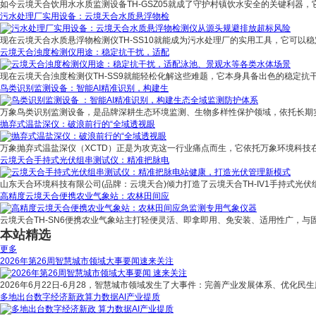
如今云境天合饮用水水质监测设备TH-GSZ05就成了守护村镇饮水安全的关键利器，
污水处理厂实用设备：云境天合水质悬浮物检
现在云境天合水质悬浮物检测仪TH-SS10就能成为污水处理厂的实用工具，它可以稳
云境天合浊度检测仪用途：稳定抗干扰，适配
现在云境天合浊度检测仪TH-SS9就能轻松化解这些难题，它本身具备出色的稳定抗
鸟类识别监测设备：智能AI精准识别，构建生
万象鸟类识别监测设备，是品牌深耕生态环境监测、生物多样性保护领域，依托长期
抛弃式温盐深仪：破浪前行的“全域透视眼
万象抛弃式温盐深仪（XCTD）正是为攻克这一行业痛点而生，它依托万象环境科技
云境天合手持式光伏组串测试仪：精准把脉电
山东天合环境科技有限公司(品牌：云境天合)倾力打造了云境天合TH-IV1手持式光伏
高精度云境天合便携农业气象站：农林田间应
云境天合TH-SN6便携农业气象站主打轻便灵活、即拿即用、免安装、适用性广，与
本站精选
更多
2026年第26周智慧城市领域大事要闻速来关注
2026年6月22日-6月28，智慧城市领域发生了大事件：完善产业发展体系、优化民生
多地出台数字经济新政算力数据AI产业提质