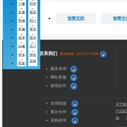
市
市
十堰
荆州
市
市
宜昌
襄阳
智慧安防
智慧交
市
市
鄂州
荆门
市
市
孝感
黄冈
市
市
咸宁
随州
市
市
仙桃
天门
市
市
联系我们
投诉热线：0571-87756388
潜江
神农
市
架林
恩施
区
服务咨询:
土家
族苗
网站客服:
族自
新闻合作:
治州
友情链接:
关于我
产品更
展台合作:
铺
采购咨询: