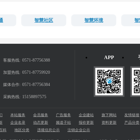
通
智慧社区
智慧环境
智
APP
客服热线:
0571-87756388
加盟热线:
0571-87759920
媒体合作:
0571-87756384
采购热线:
15158897575
们
本站服务
会员服务
广告服务
企业建站
旗下网站
友情链接
新
企业名录
动态更新
频道子站
报价更新
资料更新
产品分类
百科
地区分类
违规信息公示
注销企业公示